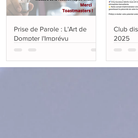
Prise de Parole : L'Art de
Club di
Dompter l'Imprévu
2025