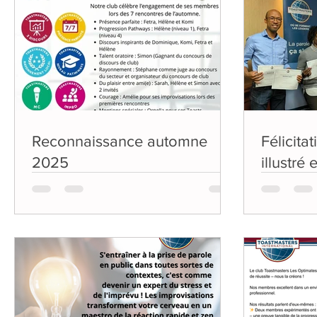
Reconnaissance automne
Félicitat
2025
illustré
concour
2e plac
d'improv